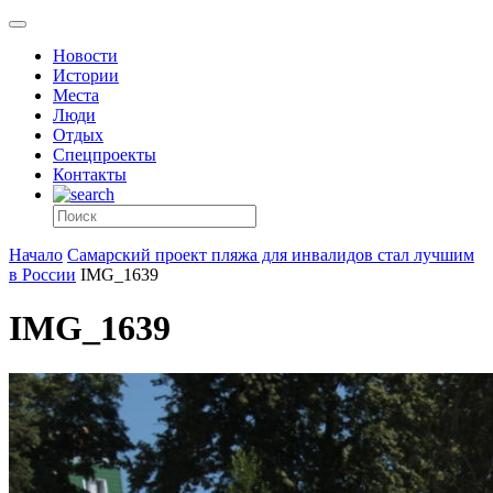
Новости
Истории
Места
Люди
Отдых
Спецпроекты
Контакты
Начало
Самарский проект пляжа для инвалидов стал лучшим
в России
IMG_1639
IMG_1639