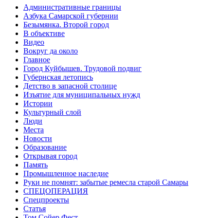
Административные границы
Азбука Самарской губернии
Безымянка. Второй город
В объективе
Видео
Вокруг да около
Главное
Город Куйбышев. Трудовой подвиг
Губернская летопись
Детство в запасной столице
Изъятие для муниципальных нужд
Истории
Культурный слой
Люди
Места
Новости
Образование
Открывая город
Память
Промышленное наследие
Руки не помнят: забытые ремесла старой Самары
СПЕЦОПЕРАЦИЯ
Спецпроекты
Статья
Том Сойер Фест