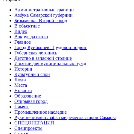
Административные границы
Азбука Самарской губернии
Безымянка. Второй город
В объективе
Видео
Вокруг да около
Главное
Город Куйбышев. Трудовой подвиг
Губернская летопись
Детство в запасной столице
Изъятие для муниципальных нужд
Истории
Культурный слой
Люди
Места
Новости
Образование
Открывая город
Память
Промышленное наследие
Руки не помнят: забытые ремесла старой Самары
СПЕЦОПЕРАЦИЯ
Спецпроекты
Статья