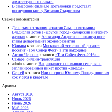
архитектурного плаката
В самарском филиале Третьяковки представят
последнюю книгу Виталия Стадникова
Свежие комментарии
Департамент экономразвития Самары возглавил
Владислав Зотов | «Другой город» самарский интернет-
журнал
к записи
Александр Андриянов покинул пост
главы департамента экономразвития
Юлиана
к записи
Московский «столярный десант»
посетит «Том Сойер Фест» в эти выходные
Антон Черепок
к записи
«Том Сойер Фест-2016» в
Самаре: онлайн-трансляция
admin
к записи
Националисты не вышли сегодня на
запланированный пикет против «Звезды»
Сергей
к записи
Или не грози Южному Городу, попивая
сок у себя в квартале
Архивы
Август 2026
Июль 2026
Июнь 2026
Май 2026