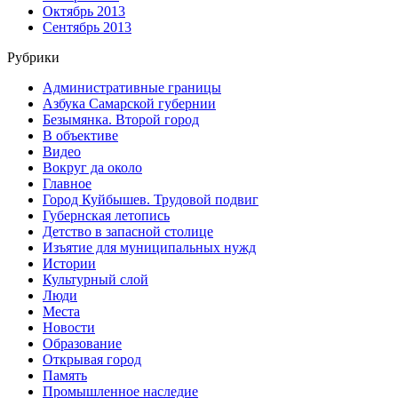
Октябрь 2013
Сентябрь 2013
Рубрики
Административные границы
Азбука Самарской губернии
Безымянка. Второй город
В объективе
Видео
Вокруг да около
Главное
Город Куйбышев. Трудовой подвиг
Губернская летопись
Детство в запасной столице
Изъятие для муниципальных нужд
Истории
Культурный слой
Люди
Места
Новости
Образование
Открывая город
Память
Промышленное наследие