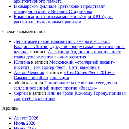
архитектурного плаката
В самарском филиале Третьяковки представят
последнюю книгу Виталия Стадникова
Компенсацию за изымаемое жильё при КРТ будут
рассчитывать по новым правилам
Свежие комментарии
Департамент экономразвития Самары возглавил
Владислав Зотов | «Другой город» самарский интернет-
журнал
к записи
Александр Андриянов покинул пост
главы департамента экономразвития
Юлиана
к записи
Московский «столярный десант»
посетит «Том Сойер Фест» в эти выходные
Антон Черепок
к записи
«Том Сойер Фест-2016» в
Самаре: онлайн-трансляция
admin
к записи
Националисты не вышли сегодня на
запланированный пикет против «Звезды»
Сергей
к записи
Или не грози Южному Городу, попивая
сок у себя в квартале
Архивы
Август 2026
Июль 2026
Июнь 2026