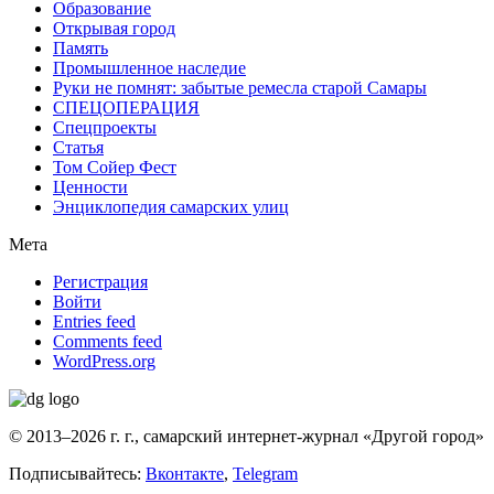
Образование
Открывая город
Память
Промышленное наследие
Руки не помнят: забытые ремесла старой Самары
СПЕЦОПЕРАЦИЯ
Спецпроекты
Статья
Том Сойер Фест
Ценности
Энциклопедия самарских улиц
Мета
Регистрация
Войти
Entries feed
Comments feed
WordPress.org
© 2013–2026 г. г., самарский интернет-журнал «Другой город»
Подписывайтесь:
Вконтакте
,
Telegram