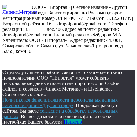
ООО «ТВпортал» | Сетевое издание «Другой
город». Зарегистрировано Роскомнадзором.
Регистрационный номер ЭЛ № ФС 77 - 71907от 13.12.2017 г. |
Возрастной рейтинг 16+ | drugoigorod@gmail.com
| Телефон
редакции: 331-11-11, доб.406, адрес эл.почты редакции:
drugoigorod@gmail.com. Главный редактор Фёдоров М.А.
Учредитель: ООО «ТВпортал». Адрес редакции: 443001,
Самарская обл., г. Самара, ул. Ульяновская/Ярмарочная, д.
52/55, комн. 6
С целью улучшения работы сайта и его взаимодействия с
пользователями ООО "ТВпортал" может собирать
персональные данные посетителей при помощи Cookie-
файлов и сервисов «Яндекс Метрика» и LiveInternet
Статистика согласно
Политике конфиденциальности персональных данных
сетевого издания «Другой город»
. Продолжая работу с
сайтом, Вы даете
согласие на обработку персональных
данных
. Вы всегда можете отключить файлы cookie в
настройках Вашего браузера.
Понятно