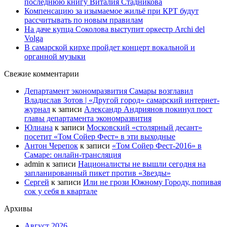
последнюю книгу Виталия Стадникова
Компенсацию за изымаемое жильё при КРТ будут
рассчитывать по новым правилам
На даче купца Соколова выступит оркестр Archi del
Volga
В самарской кирхе пройдет концерт вокальной и
органной музыки
Свежие комментарии
Департамент экономразвития Самары возглавил
Владислав Зотов | «Другой город» самарский интернет-
журнал
к записи
Александр Андриянов покинул пост
главы департамента экономразвития
Юлиана
к записи
Московский «столярный десант»
посетит «Том Сойер Фест» в эти выходные
Антон Черепок
к записи
«Том Сойер Фест-2016» в
Самаре: онлайн-трансляция
admin
к записи
Националисты не вышли сегодня на
запланированный пикет против «Звезды»
Сергей
к записи
Или не грози Южному Городу, попивая
сок у себя в квартале
Архивы
Август 2026