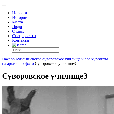
Новости
Истории
Места
Люди
Отдых
Спецпроекты
Контакты
Начало
Куйбышевское суворовское училище и его курсанты
на архивных фото
Суворовское училище3
Суворовское училище3