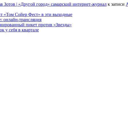
в Зотов | «Другой город» самарский интернет-журнал
к записи
А
т «Том Сойер Фест» в эти выходные
е: онлайн-трансляция
анированный пикет против «Звезды»
к у себя в квартале