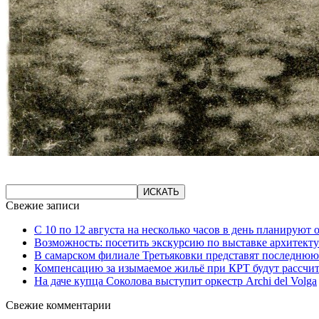
Свежие записи
С 10 по 12 августа на несколько часов в день планируют
Возможность: посетить экскурсию по выставке архитекту
В самарском филиале Третьяковки представят последнюю
Компенсацию за изымаемое жильё при КРТ будут рассчи
На даче купца Соколова выступит оркестр Archi del Volga
Свежие комментарии