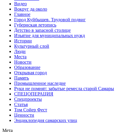
Видео
Вокруг да около
Главное
Город Куйбышев. Трудовой подвиг
Губернская летопись
Детство в запасной столице
Изъятие для муниципальных нужд
Истории
Культурный слой
Люди
Места
Новости
Образование
Открывая город
Память
Промышленное наследие
Руки не помнят: забытые ремесла старой Самары
СПЕЦОПЕРАЦИЯ
Спецпроекты
Статья
Том Сойер Фест
Ценности
Энциклопедия самарских улиц
Мета