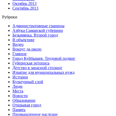
Октябрь 2013
Сентябрь 2013
Рубрики
Административные границы
Азбука Самарской губернии
Безымянка. Второй город
В объективе
Видео
Вокруг да около
Главное
Город Куйбышев. Трудовой подвиг
Губернская летопись
Детство в запасной столице
Изъятие для муниципальных нужд
Истории
Культурный слой
Люди
Места
Новости
Образование
Открывая город
Память
Промышленное наследие