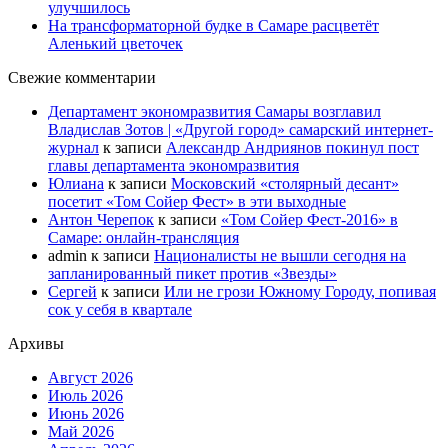
улучшилось
На трансформаторной будке в Самаре расцветёт
Аленький цветочек
Свежие комментарии
Департамент экономразвития Самары возглавил
Владислав Зотов | «Другой город» самарский интернет-
журнал
к записи
Александр Андриянов покинул пост
главы департамента экономразвития
Юлиана
к записи
Московский «столярный десант»
посетит «Том Сойер Фест» в эти выходные
Антон Черепок
к записи
«Том Сойер Фест-2016» в
Самаре: онлайн-трансляция
admin
к записи
Националисты не вышли сегодня на
запланированный пикет против «Звезды»
Сергей
к записи
Или не грози Южному Городу, попивая
сок у себя в квартале
Архивы
Август 2026
Июль 2026
Июнь 2026
Май 2026