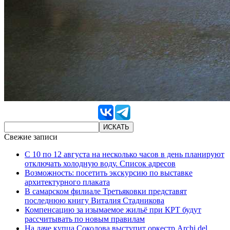
Свежие записи
С 10 по 12 августа на несколько часов в день планируют
отключать холодную воду. Список адресов
Возможность: посетить экскурсию по выставке
архитектурного плаката
В самарском филиале Третьяковки представят
последнюю книгу Виталия Стадникова
Компенсацию за изымаемое жильё при КРТ будут
рассчитывать по новым правилам
На даче купца Соколова выступит оркестр Archi del