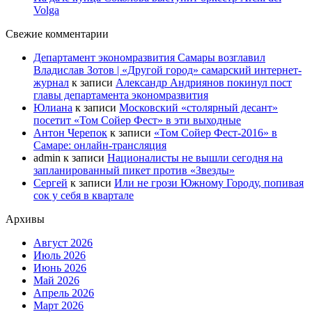
Volga
Свежие комментарии
Департамент экономразвития Самары возглавил
Владислав Зотов | «Другой город» самарский интернет-
журнал
к записи
Александр Андриянов покинул пост
главы департамента экономразвития
Юлиана
к записи
Московский «столярный десант»
посетит «Том Сойер Фест» в эти выходные
Антон Черепок
к записи
«Том Сойер Фест-2016» в
Самаре: онлайн-трансляция
admin
к записи
Националисты не вышли сегодня на
запланированный пикет против «Звезды»
Сергей
к записи
Или не грози Южному Городу, попивая
сок у себя в квартале
Архивы
Август 2026
Июль 2026
Июнь 2026
Май 2026
Апрель 2026
Март 2026