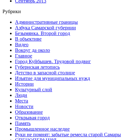
Сентябрь 2013
Рубрики
Административные границы
Азбука Самарской губернии
Безымянка. Второй город
В объективе
Видео
Вокруг да около
Главное
Город Куйбышев. Трудовой подвиг
Губернская летопись
Детство в запасной столице
Изъятие для муниципальных нужд
Истории
Культурный слой
Люди
Места
Новости
Образование
Открывая город
Память
Промышленное наследие
Руки не помнят: забытые ремесла старой Самары