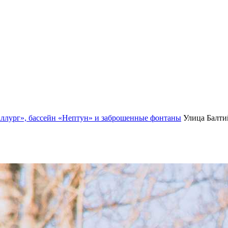
аллург», бассейн «Нептун» и заброшенные фонтаны
Улица Балти