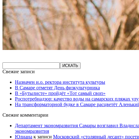
Свежие записи
Назначен и.о. ректора института культуры
В Самаре отметят День физкультурника
В «Бутылисте» пройдёт «Тот самый своп»
Роспотребнадзор: качество воды на самарских пляжах ул
На трансформаторной будке в Самаре расцветёт Аленьки
Свежие комментарии
Департамент экономразвития Самары возглавил Владисла
экономразвития
Юлиана
к записи
Московский «столярный десант» посети