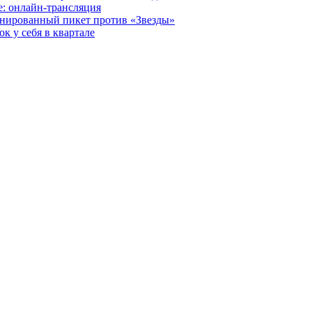
е: онлайн-трансляция
анированный пикет против «Звезды»
к у себя в квартале