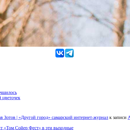
учшилось
й цветочек
в Зотов | «Другой город» самарский интернет-журнал
к записи
А
т «Том Сойер Фест» в эти выходные