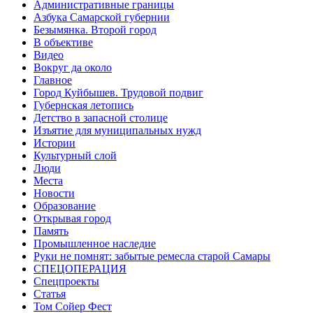
Административные границы
Азбука Самарской губернии
Безымянка. Второй город
В объективе
Видео
Вокруг да около
Главное
Город Куйбышев. Трудовой подвиг
Губернская летопись
Детство в запасной столице
Изъятие для муниципальных нужд
Истории
Культурный слой
Люди
Места
Новости
Образование
Открывая город
Память
Промышленное наследие
Руки не помнят: забытые ремесла старой Самары
СПЕЦОПЕРАЦИЯ
Спецпроекты
Статья
Том Сойер Фест