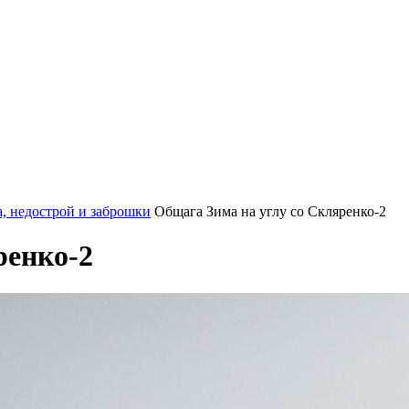
, недострой и заброшки
Общага Зима на углу со Скляренко-2
ренко-2