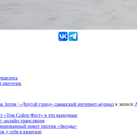
учшилось
й цветочек
в Зотов | «Другой город» самарский интернет-журнал
к записи
А
т «Том Сойер Фест» в эти выходные
е: онлайн-трансляция
анированный пикет против «Звезды»
к у себя в квартале