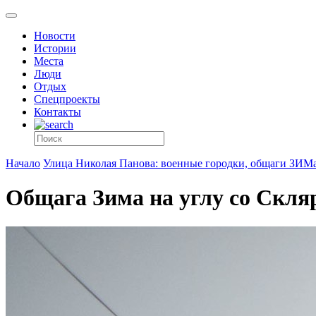
Новости
Истории
Места
Люди
Отдых
Спецпроекты
Контакты
Начало
Улица Николая Панова: военные городки, общаги ЗИМа
Общага Зима на углу со Скля