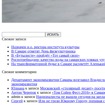
Свежие записи
Назначен и.о. ректора института культуры
В Самаре отметят День физкультурника
В «Бутылисте» пройдёт «Тот самый своп»
Роспотребнадзор: качество воды на самарских пляжах ул
На трансформаторной будке в Самаре расцветёт Аленьки
Свежие комментарии
Департамент экономразвития Самары возглавил Владисла
экономразвития
Юлиана
к записи
Московский «столярный десант» посети
Антон Черепок
к записи
«Том Сойер Фест-2016» в Самар
admin
к записи
Националисты не вышли сегодня на запл
Сергей
к записи
Или не грози Южному Городу, попивая со