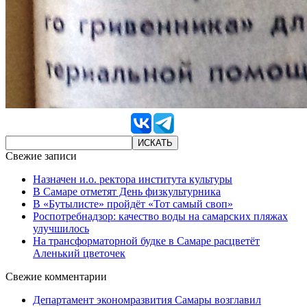
Свежие записи
Назначен и.о. ректора института культуры
В Самаре отметят День физкультурника
В «Бутылисте» пройдёт «Тот самый своп»
Роспотребнадзор: качество воды на самарских пляжах
улучшилось
На трансформаторной будке в Самаре расцветёт
Аленький цветочек
Свежие комментарии
Департамент экономразвития Самары возглавил