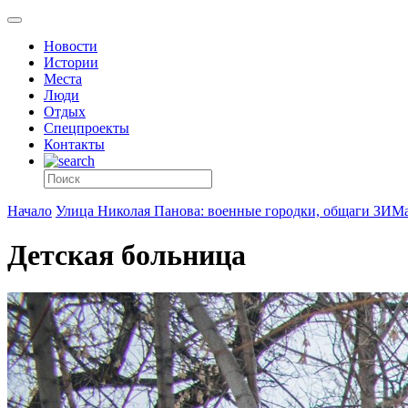
Новости
Истории
Места
Люди
Отдых
Спецпроекты
Контакты
Начало
Улица Николая Панова: военные городки, общаги ЗИМа
Детская больница