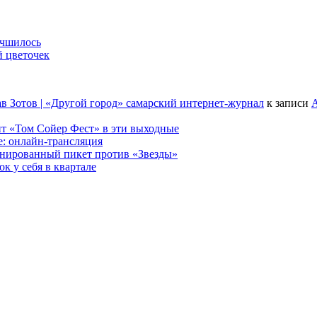
учшилось
й цветочек
в Зотов | «Другой город» самарский интернет-журнал
к записи
А
т «Том Сойер Фест» в эти выходные
е: онлайн-трансляция
анированный пикет против «Звезды»
к у себя в квартале