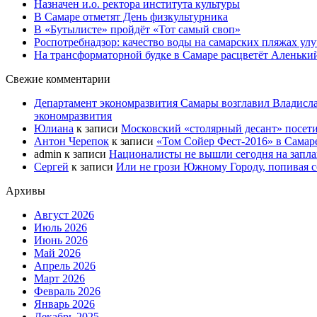
Назначен и.о. ректора института культуры
В Самаре отметят День физкультурника
В «Бутылисте» пройдёт «Тот самый своп»
Роспотребнадзор: качество воды на самарских пляжах ул
На трансформаторной будке в Самаре расцветёт Аленьки
Свежие комментарии
Департамент экономразвития Самары возглавил Владисла
экономразвития
Юлиана
к записи
Московский «столярный десант» посети
Антон Черепок
к записи
«Том Сойер Фест-2016» в Самар
admin
к записи
Националисты не вышли сегодня на запл
Сергей
к записи
Или не грози Южному Городу, попивая со
Архивы
Август 2026
Июль 2026
Июнь 2026
Май 2026
Апрель 2026
Март 2026
Февраль 2026
Январь 2026
Декабрь 2025