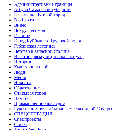
Административные границы
Азбука Самарской губернии
Безымянка. Второй город
В объективе
Видео
Вокруг да около
Главное
Город Куйбышев. Трудовой подвиг
Губернская летопись
Детство в запасной столице
Изъятие для муниципальных нужд
Истории
Культурный слой
Люди
Места
Новости
Образование
Открывая город
Память
Промышленное наследие
Руки не помнят: забытые ремесла старой Самары
СПЕЦОПЕРАЦИЯ
Спецпроекты
Статья
Том Сойер Фест