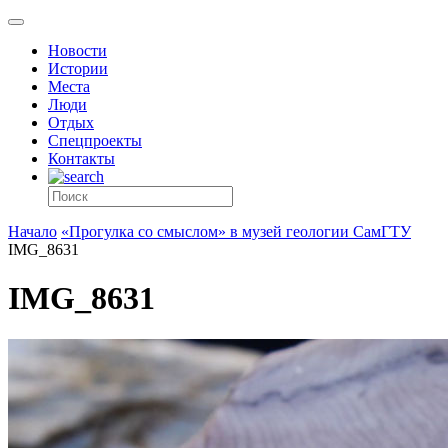
Новости
Истории
Места
Люди
Отдых
Спецпроекты
Контакты
Начало
«Прогулка со смыслом» в музей геологии СамГТУ
IMG_8631
IMG_8631