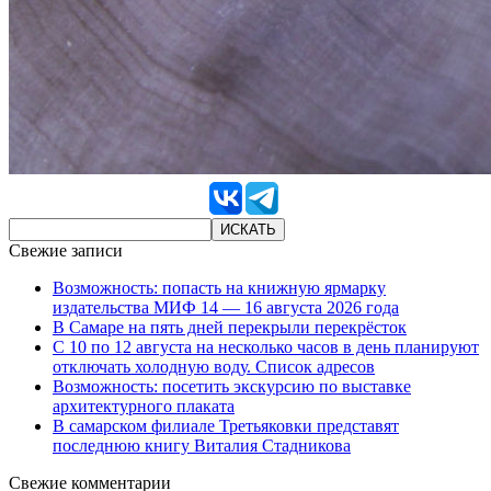
Свежие записи
Возможность: попасть на книжную ярмарку
издательства МИФ 14 — 16 августа 2026 года
В Самаре на пять дней перекрыли перекрёсток
С 10 по 12 августа на несколько часов в день планируют
отключать холодную воду. Список адресов
Возможность: посетить экскурсию по выставке
архитектурного плаката
В самарском филиале Третьяковки представят
последнюю книгу Виталия Стадникова
Свежие комментарии