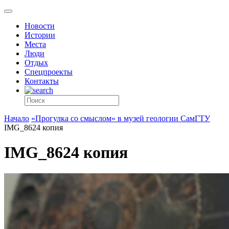
Новости
Истории
Места
Люди
Отдых
Спецпроекты
Контакты
Начало
«Прогулка со смыслом» в музей геологии СамГТУ
IMG_8624 копия
IMG_8624 копия