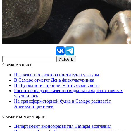
Свежие записи
Назначен и.о. ректора института культуры
В Самаре отметят День физкультурника
В «Бутылисте» пройдёт «Тот самый своп»
Роспотребнадзор: качество воды на самарских пляжах
улучшилось
На трансформаторной будке в Самаре расцветёт
Аленький цветочек
Свежие комментарии
Департамент экономразвития Самары возглавил