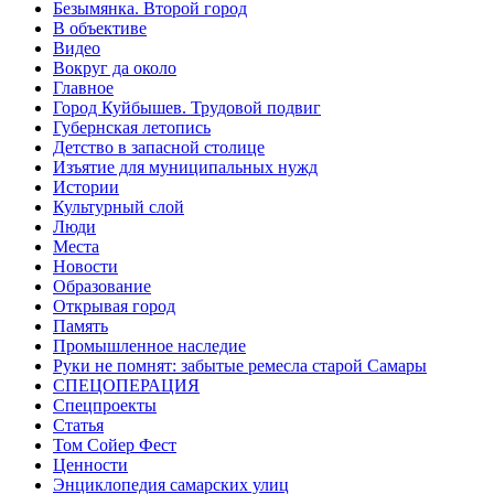
Безымянка. Второй город
В объективе
Видео
Вокруг да около
Главное
Город Куйбышев. Трудовой подвиг
Губернская летопись
Детство в запасной столице
Изъятие для муниципальных нужд
Истории
Культурный слой
Люди
Места
Новости
Образование
Открывая город
Память
Промышленное наследие
Руки не помнят: забытые ремесла старой Самары
СПЕЦОПЕРАЦИЯ
Спецпроекты
Статья
Том Сойер Фест
Ценности
Энциклопедия самарских улиц