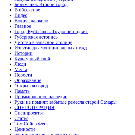
Безымянка. Второй город
В объективе
Видео
Вокруг да около
Главное
Город Куйбышев. Трудовой подвиг
Губернская летопись
Детство в запасной столице
Изъятие для муниципальных нужд
Истории
Культурный слой
Люди
Места
Новости
Образование
Открывая город
Память
Промышленное наследие
Руки не помнят: забытые ремесла старой Самары
СПЕЦОПЕРАЦИЯ
Спецпроекты
Статья
Том Сойер Фест
Ценности
Энциклопедия самарских улиц