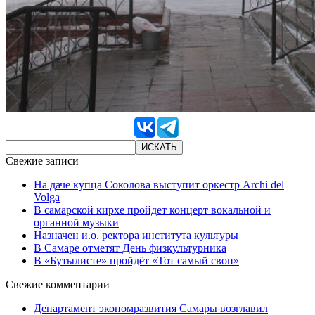
Свежие записи
На даче купца Соколова выступит оркестр Archi del
Volga
В самарской кирхе пройдет концерт вокальной и
органной музыки
Назначен и.о. ректора института культуры
В Самаре отметят День физкультурника
В «Бутылисте» пройдёт «Тот самый своп»
Свежие комментарии
Департамент экономразвития Самары возглавил