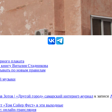
рного плаката
 книгу Виталия Стадникова
тывать по новым правилам
ой музыки
в Зотов | «Другой город» самарский интернет-журнал
к записи
А
т «Том Сойер Фест» в эти выходные
е: онлайн-трансляция