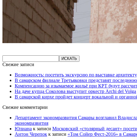
Свежие записи
Возможность: посетить экскурсию по выставке архитекту
В самарском филиале Третьяковки представят последнюю
Компенсацию за изымаемое жильё при КРТ будут рассчи
На даче купца Соколова выступит оркестр Archi del Volga
В самарской кирхе пройдет концерт вокальной и органн
Свежие комментарии
Департамент экономразвития Самары возглавил Владисла
экономразвития
Юлиана
к записи
Московский «столярный десант» посети
Антон Черепок
к записи
«Том Сойер Фест-2016» в Самар