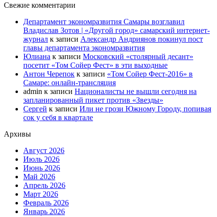
Свежие комментарии
Департамент экономразвития Самары возглавил
Владислав Зотов | «Другой город» самарский интернет-
журнал
к записи
Александр Андриянов покинул пост
главы департамента экономразвития
Юлиана
к записи
Московский «столярный десант»
посетит «Том Сойер Фест» в эти выходные
Антон Черепок
к записи
«Том Сойер Фест-2016» в
Самаре: онлайн-трансляция
admin
к записи
Националисты не вышли сегодня на
запланированный пикет против «Звезды»
Сергей
к записи
Или не грози Южному Городу, попивая
сок у себя в квартале
Архивы
Август 2026
Июль 2026
Июнь 2026
Май 2026
Апрель 2026
Март 2026
Февраль 2026
Январь 2026