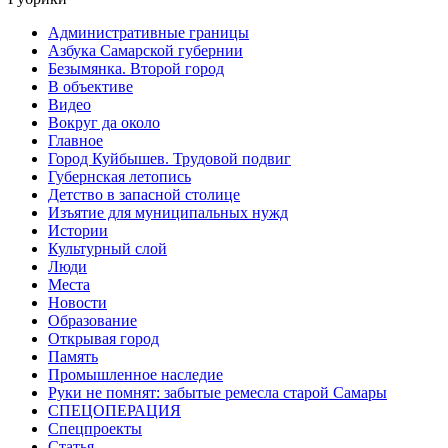
Административные границы
Азбука Самарской губернии
Безымянка. Второй город
В объективе
Видео
Вокруг да около
Главное
Город Куйбышев. Трудовой подвиг
Губернская летопись
Детство в запасной столице
Изъятие для муниципальных нужд
Истории
Культурный слой
Люди
Места
Новости
Образование
Открывая город
Память
Промышленное наследие
Руки не помнят: забытые ремесла старой Самары
СПЕЦОПЕРАЦИЯ
Спецпроекты
Статья