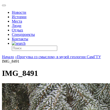
Новости
Истории
Места
Люди
Отдых
Спецпроекты
Контакты
Начало
«Прогулка со смыслом» в музей геологии СамГТУ
IMG_8491
IMG_8491