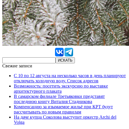
Свежие записи
С 10 по 12 августа на несколько часов в день планируют
отключать холодную воду. Список адресов
Возможность: посетить экскурсию по выставке
архитектурного плаката
В самарском филиале Третьяковки представят
последнюю книгу Виталия Стадникова
Компенсацию за изымаемое жильё при КРТ будут
рассчитывать по новым правилам
На даче купца Соколова выступит оркестр Archi del
Volga