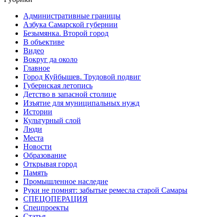
Административные границы
Азбука Самарской губернии
Безымянка. Второй город
В объективе
Видео
Вокруг да около
Главное
Город Куйбышев. Трудовой подвиг
Губернская летопись
Детство в запасной столице
Изъятие для муниципальных нужд
Истории
Культурный слой
Люди
Места
Новости
Образование
Открывая город
Память
Промышленное наследие
Руки не помнят: забытые ремесла старой Самары
СПЕЦОПЕРАЦИЯ
Спецпроекты
Статья