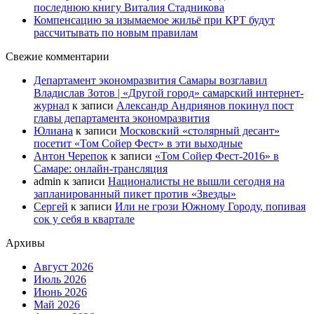
последнюю книгу Виталия Стадникова
Компенсацию за изымаемое жильё при КРТ будут
рассчитывать по новым правилам
Свежие комментарии
Департамент экономразвития Самары возглавил
Владислав Зотов | «Другой город» самарский интернет-
журнал
к записи
Александр Андриянов покинул пост
главы департамента экономразвития
Юлиана
к записи
Московский «столярный десант»
посетит «Том Сойер Фест» в эти выходные
Антон Черепок
к записи
«Том Сойер Фест-2016» в
Самаре: онлайн-трансляция
admin
к записи
Националисты не вышли сегодня на
запланированный пикет против «Звезды»
Сергей
к записи
Или не грози Южному Городу, попивая
сок у себя в квартале
Архивы
Август 2026
Июль 2026
Июнь 2026
Май 2026