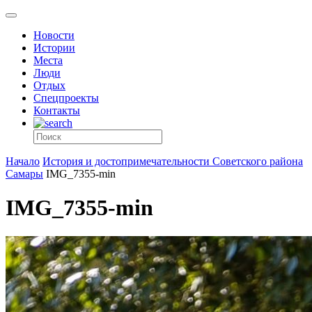
Новости
Истории
Места
Люди
Отдых
Спецпроекты
Контакты
Начало
История и достопримечательности Советского района
Самары
IMG_7355-min
IMG_7355-min