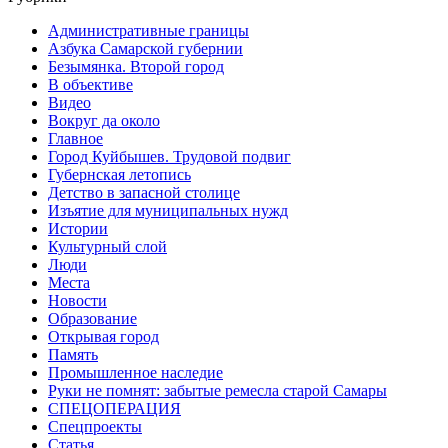
Административные границы
Азбука Самарской губернии
Безымянка. Второй город
В объективе
Видео
Вокруг да около
Главное
Город Куйбышев. Трудовой подвиг
Губернская летопись
Детство в запасной столице
Изъятие для муниципальных нужд
Истории
Культурный слой
Люди
Места
Новости
Образование
Открывая город
Память
Промышленное наследие
Руки не помнят: забытые ремесла старой Самары
СПЕЦОПЕРАЦИЯ
Спецпроекты
Статья