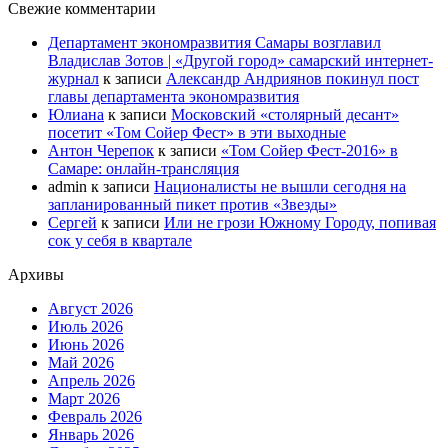
Свежие комментарии
Департамент экономразвития Самары возглавил
Владислав Зотов | «Другой город» самарский интернет-
журнал
к записи
Александр Андриянов покинул пост
главы департамента экономразвития
Юлиана
к записи
Московский «столярный десант»
посетит «Том Сойер Фест» в эти выходные
Антон Черепок
к записи
«Том Сойер Фест-2016» в
Самаре: онлайн-трансляция
admin
к записи
Националисты не вышли сегодня на
запланированный пикет против «Звезды»
Сергей
к записи
Или не грози Южному Городу, попивая
сок у себя в квартале
Архивы
Август 2026
Июль 2026
Июнь 2026
Май 2026
Апрель 2026
Март 2026
Февраль 2026
Январь 2026