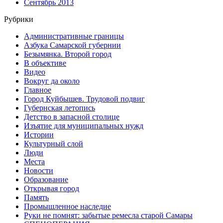
Сентябрь 2013
Рубрики
Административные границы
Азбука Самарской губернии
Безымянка. Второй город
В объективе
Видео
Вокруг да около
Главное
Город Куйбышев. Трудовой подвиг
Губернская летопись
Детство в запасной столице
Изъятие для муниципальных нужд
Истории
Культурный слой
Люди
Места
Новости
Образование
Открывая город
Память
Промышленное наследие
Руки не помнят: забытые ремесла старой Самары