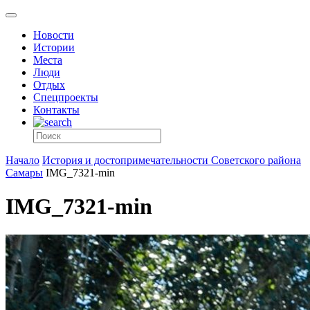
Новости
Истории
Места
Люди
Отдых
Спецпроекты
Контакты
Начало
История и достопримечательности Советского района
Самары
IMG_7321-min
IMG_7321-min