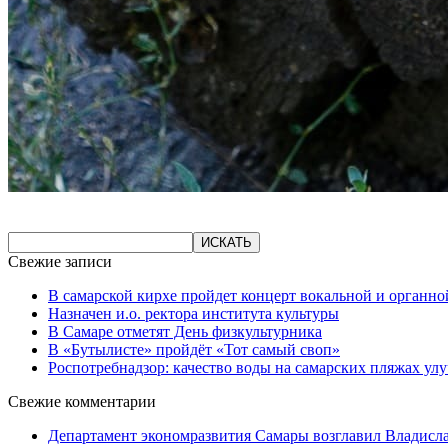
Свежие записи
В самарской кирхе пройдет концерт вокальной и органн
Назначен и.о. ректора института культуры
В Самаре отметят День физкультурника
В «Бутылисте» пройдёт «Тот самый своп»
Роспотребнадзор: качество воды на самарских пляжах ул
Свежие комментарии
Департамент экономразвития Самары возглавил Владисла