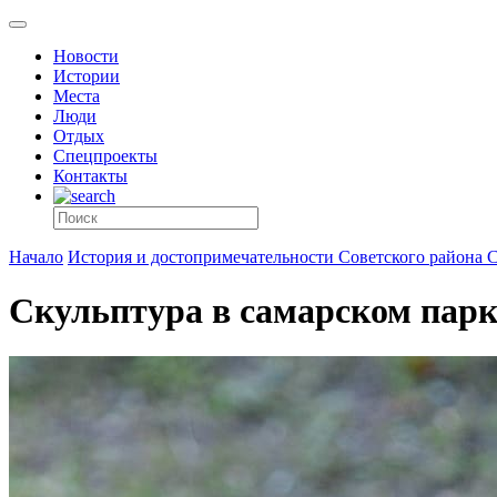
Новости
Истории
Места
Люди
Отдых
Спецпроекты
Контакты
Начало
История и достопримечательности Советского района 
Скульптура в самарском пар