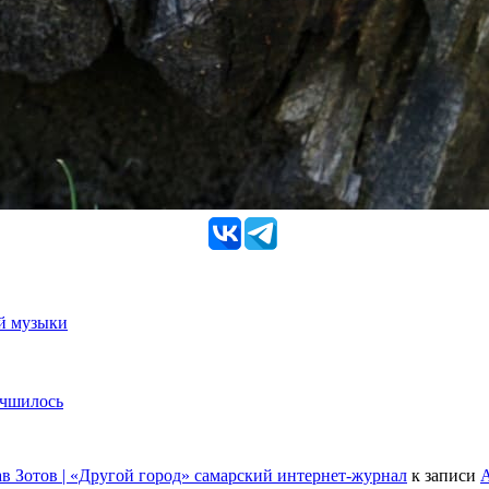
ой музыки
учшилось
в Зотов | «Другой город» самарский интернет-журнал
к записи
А