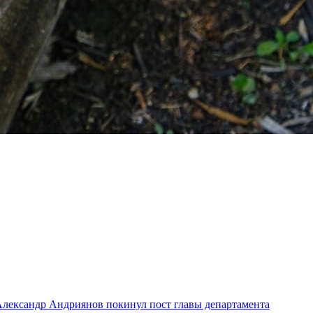
лександр Андриянов покинул пост главы департамента