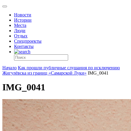
Новости
Истории
Места
Люди
Отдых
Спецпроекты
Контакты
Начало
Как прошли публичные слушания по исключению
Жигулёвска из границ «Самарской Луки»
IMG_0041
IMG_0041