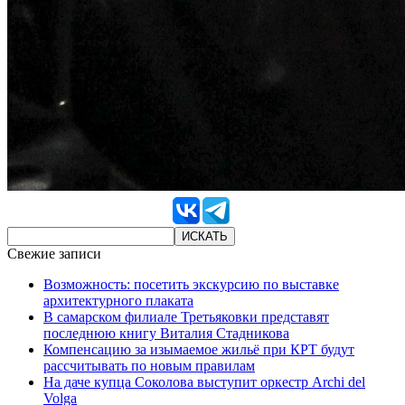
Свежие записи
Возможность: посетить экскурсию по выставке
архитектурного плаката
В самарском филиале Третьяковки представят
последнюю книгу Виталия Стадникова
Компенсацию за изымаемое жильё при КРТ будут
рассчитывать по новым правилам
На даче купца Соколова выступит оркестр Archi del
Volga