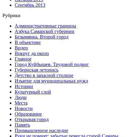
Сентябрь 2013
Рубрики
Административные границы
Азбука Самарской губернии
Безымянка. Второй город
В объективе
Видео
Вокруг да около
Главное
Город Куйбышев. Трудовой подвиг
Губернская летопись
Детство в запасной столице
Изъятие для муниципальных нужд
Истории
Культурный слой
Люди
Места
Новости
Образование
Открывая город
Память
Промышленное наследие
Руки не помнят: забытые ремесла старой Самары