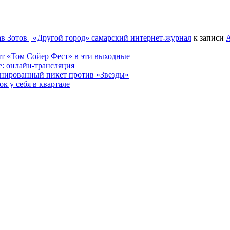
в Зотов | «Другой город» самарский интернет-журнал
к записи
А
т «Том Сойер Фест» в эти выходные
е: онлайн-трансляция
анированный пикет против «Звезды»
к у себя в квартале