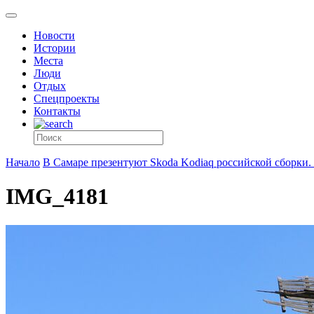
Новости
Истории
Места
Люди
Отдых
Спецпроекты
Контакты
Начало
В Самаре презентуют Skoda Kodiaq российской сборки.
IMG_4181