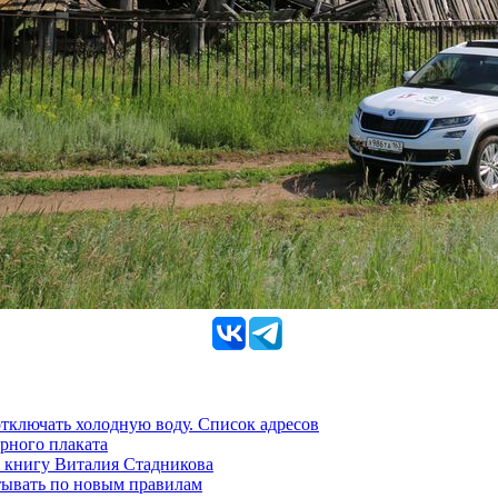
 отключать холодную воду. Список адресов
рного плаката
 книгу Виталия Стадникова
тывать по новым правилам