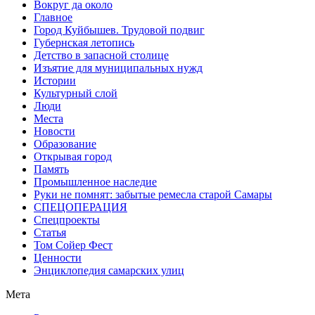
Вокруг да около
Главное
Город Куйбышев. Трудовой подвиг
Губернская летопись
Детство в запасной столице
Изъятие для муниципальных нужд
Истории
Культурный слой
Люди
Места
Новости
Образование
Открывая город
Память
Промышленное наследие
Руки не помнят: забытые ремесла старой Самары
СПЕЦОПЕРАЦИЯ
Спецпроекты
Статья
Том Сойер Фест
Ценности
Энциклопедия самарских улиц
Мета