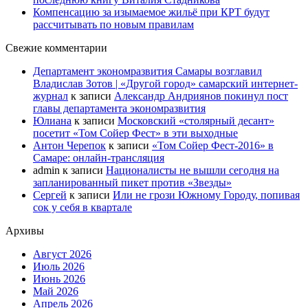
Компенсацию за изымаемое жильё при КРТ будут
рассчитывать по новым правилам
Свежие комментарии
Департамент экономразвития Самары возглавил
Владислав Зотов | «Другой город» самарский интернет-
журнал
к записи
Александр Андриянов покинул пост
главы департамента экономразвития
Юлиана
к записи
Московский «столярный десант»
посетит «Том Сойер Фест» в эти выходные
Антон Черепок
к записи
«Том Сойер Фест-2016» в
Самаре: онлайн-трансляция
admin
к записи
Националисты не вышли сегодня на
запланированный пикет против «Звезды»
Сергей
к записи
Или не грози Южному Городу, попивая
сок у себя в квартале
Архивы
Август 2026
Июль 2026
Июнь 2026
Май 2026
Апрель 2026