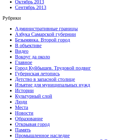
Октябрь 2013
Сентябрь 2013
Рубрики
Административные границы
Азбука Самарской губернии
Безымянка. Второй город
В объективе
Видео
Вокруг да около
Главное
Город Куйбышев. Трудовой подвиг
Губернская летопись
Детство в запасной столице
Изъятие для муниципальных нужд
Истории
Культурный слой
Люди
Места
Новости
Образование
Открывая город
Память
Промышленное наследие