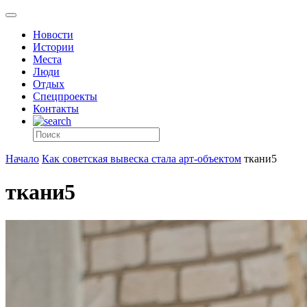
Новости
Истории
Места
Люди
Отдых
Спецпроекты
Контакты
Начало
Как советская вывеска стала арт-объектом
ткани5
ткани5