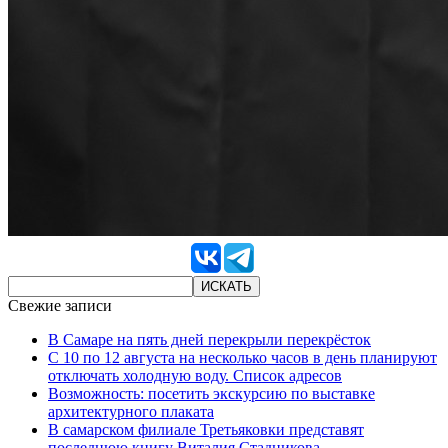
Свежие записи
В Самаре на пять дней перекрыли перекрёсток
С 10 по 12 августа на несколько часов в день планируют
отключать холодную воду. Список адресов
Возможность: посетить экскурсию по выставке
архитектурного плаката
В самарском филиале Третьяковки представят
последнюю книгу Виталия Стадникова