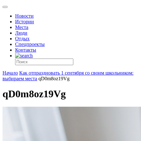
Новости
Истории
Места
Люди
Отдых
Спецпроекты
Контакты
Начало
Как отпраздновать 1 сентября со своим школьником:
выбираем места
qD0m8oz19Vg
qD0m8oz19Vg