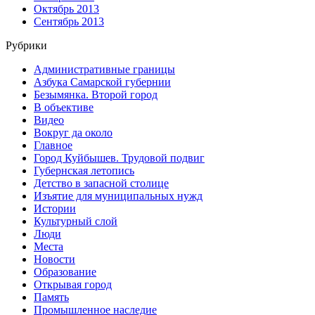
Октябрь 2013
Сентябрь 2013
Рубрики
Административные границы
Азбука Самарской губернии
Безымянка. Второй город
В объективе
Видео
Вокруг да около
Главное
Город Куйбышев. Трудовой подвиг
Губернская летопись
Детство в запасной столице
Изъятие для муниципальных нужд
Истории
Культурный слой
Люди
Места
Новости
Образование
Открывая город
Память
Промышленное наследие