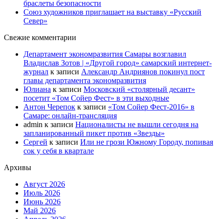
браслеты безопасности
Союз художников приглашает на выставку «Русский
Север»
Свежие комментарии
Департамент экономразвития Самары возглавил
Владислав Зотов | «Другой город» самарский интернет-
журнал
к записи
Александр Андриянов покинул пост
главы департамента экономразвития
Юлиана
к записи
Московский «столярный десант»
посетит «Том Сойер Фест» в эти выходные
Антон Черепок
к записи
«Том Сойер Фест-2016» в
Самаре: онлайн-трансляция
admin
к записи
Националисты не вышли сегодня на
запланированный пикет против «Звезды»
Сергей
к записи
Или не грози Южному Городу, попивая
сок у себя в квартале
Архивы
Август 2026
Июль 2026
Июнь 2026
Май 2026