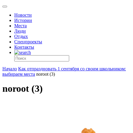
Новости
Истории
Места
Люди
Отдых
Спецпроекты
Контакты
Начало
Как отпраздновать 1 сентября со своим школьником:
выбираем места
noroot (3)
noroot (3)