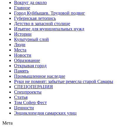
Вокруг да около
Главное
Город Куйбышев. Трудовой подвиг
Губернская летопись
Детство в запасной столице
Изъятие для муниципальных нужд
Истории
Культурный слой
Люди
Места
Новости
Образование
Открывая город
Память
Промышленное наследие
Руки не помнят: забытые ремесла старой Самары
СПЕЦОПЕРАЦИЯ
Спецпроекты
Статья
Том Сойер Фест
Ценности
Энциклопедия самарских улиц
Мета