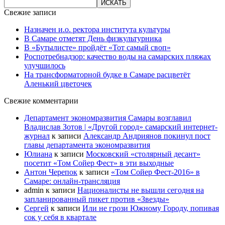
Свежие записи
Назначен и.о. ректора института культуры
В Самаре отметят День физкультурника
В «Бутылисте» пройдёт «Тот самый своп»
Роспотребнадзор: качество воды на самарских пляжах
улучшилось
На трансформаторной будке в Самаре расцветёт
Аленький цветочек
Свежие комментарии
Департамент экономразвития Самары возглавил
Владислав Зотов | «Другой город» самарский интернет-
журнал
к записи
Александр Андриянов покинул пост
главы департамента экономразвития
Юлиана
к записи
Московский «столярный десант»
посетит «Том Сойер Фест» в эти выходные
Антон Черепок
к записи
«Том Сойер Фест-2016» в
Самаре: онлайн-трансляция
admin
к записи
Националисты не вышли сегодня на
запланированный пикет против «Звезды»
Сергей
к записи
Или не грози Южному Городу, попивая
сок у себя в квартале