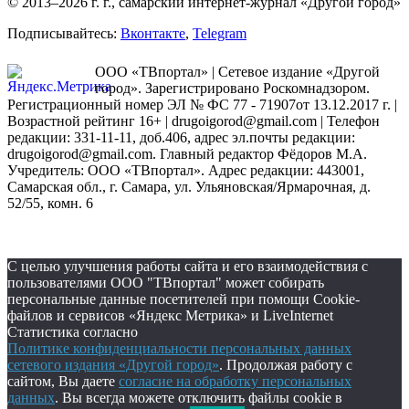
© 2013–2026 г. г., самарский интернет-журнал «Другой город»
Подписывайтесь:
Вконтакте
,
Telegram
ООО «ТВпортал» | Сетевое издание «Другой
город». Зарегистрировано Роскомнадзором.
Регистрационный номер ЭЛ № ФС 77 - 71907от 13.12.2017 г. |
Возрастной рейтинг 16+ | drugoigorod@gmail.com
| Телефон
редакции: 331-11-11, доб.406, адрес эл.почты редакции:
drugoigorod@gmail.com. Главный редактор Фёдоров М.А.
Учредитель: ООО «ТВпортал». Адрес редакции: 443001,
Самарская обл., г. Самара, ул. Ульяновская/Ярмарочная, д.
52/55, комн. 6
С целью улучшения работы сайта и его взаимодействия с
пользователями ООО "ТВпортал" может собирать
персональные данные посетителей при помощи Cookie-
файлов и сервисов «Яндекс Метрика» и LiveInternet
Статистика согласно
Политике конфиденциальности персональных данных
сетевого издания «Другой город»
. Продолжая работу с
сайтом, Вы даете
согласие на обработку персональных
данных
. Вы всегда можете отключить файлы cookie в