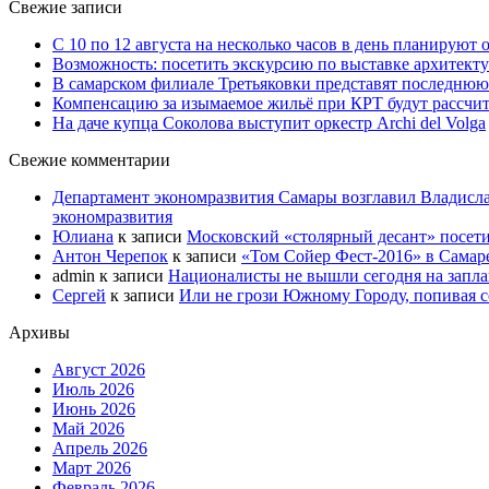
Свежие записи
С 10 по 12 августа на несколько часов в день планируют
Возможность: посетить экскурсию по выставке архитекту
В самарском филиале Третьяковки представят последнюю
Компенсацию за изымаемое жильё при КРТ будут рассчи
На даче купца Соколова выступит оркестр Archi del Volga
Свежие комментарии
Департамент экономразвития Самары возглавил Владисла
экономразвития
Юлиана
к записи
Московский «столярный десант» посети
Антон Черепок
к записи
«Том Сойер Фест-2016» в Самар
admin
к записи
Националисты не вышли сегодня на запл
Сергей
к записи
Или не грози Южному Городу, попивая со
Архивы
Август 2026
Июль 2026
Июнь 2026
Май 2026
Апрель 2026
Март 2026
Февраль 2026