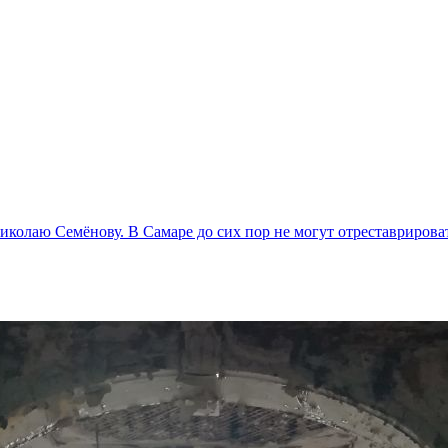
иколаю Семёнову. В Самаре до сих пор не могут отреставрирова