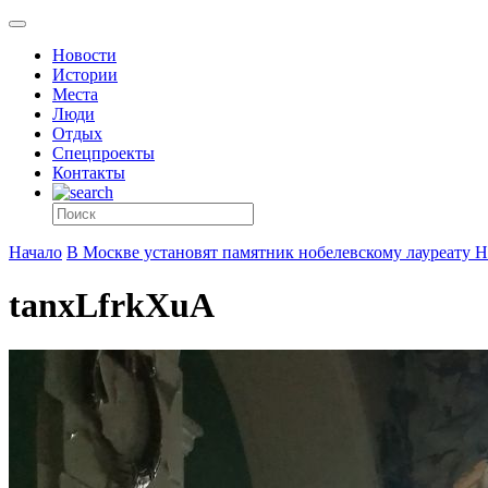
Новости
Истории
Места
Люди
Отдых
Спецпроекты
Контакты
Начало
В Москве установят памятник нобелевскому лауреату Н
tanxLfrkXuA