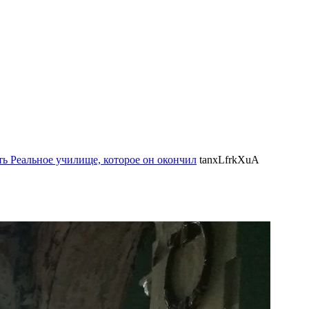
ть Реальное училище, которое он окончил
tanxLfrkXuA