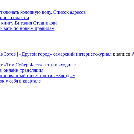
 отключать холодную воду. Список адресов
рного плаката
 книгу Виталия Стадникова
тывать по новым правилам
в Зотов | «Другой город» самарский интернет-журнал
к записи
А
т «Том Сойер Фест» в эти выходные
е: онлайн-трансляция
анированный пикет против «Звезды»
к у себя в квартале