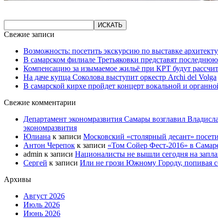
Свежие записи
Возможность: посетить экскурсию по выставке архитекту
В самарском филиале Третьяковки представят последнюю
Компенсацию за изымаемое жильё при КРТ будут рассчи
На даче купца Соколова выступит оркестр Archi del Volga
В самарской кирхе пройдет концерт вокальной и органн
Свежие комментарии
Департамент экономразвития Самары возглавил Владисла
экономразвития
Юлиана
к записи
Московский «столярный десант» посети
Антон Черепок
к записи
«Том Сойер Фест-2016» в Самар
admin
к записи
Националисты не вышли сегодня на запл
Сергей
к записи
Или не грози Южному Городу, попивая со
Архивы
Август 2026
Июль 2026
Июнь 2026