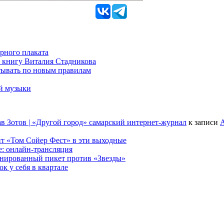
рного плаката
 книгу Виталия Стадникова
тывать по новым правилам
ой музыки
в Зотов | «Другой город» самарский интернет-журнал
к записи
А
т «Том Сойер Фест» в эти выходные
е: онлайн-трансляция
анированный пикет против «Звезды»
к у себя в квартале