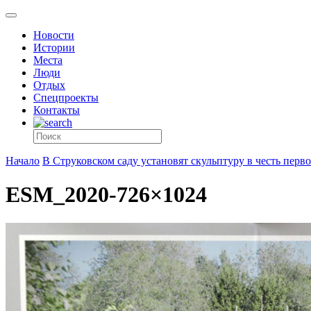
Новости
Истории
Места
Люди
Отдых
Спецпроекты
Контакты
Начало
В Струковском саду установят скульптуру в честь пер
ESM_2020-726×1024