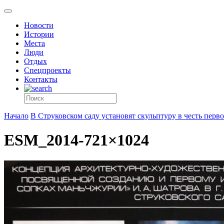
Новости
Истории
Места
Люди
Отдых
Спецпроекты
Контакты
Начало
В Струковском саду установят скульптуру в честь пер
ESM_2014-721×1024