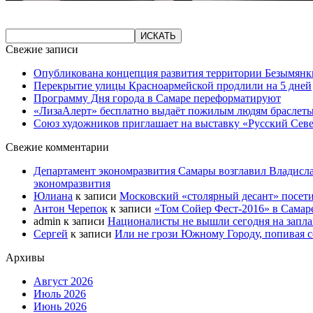
Свежие записи
Опубликована концепция развития территории Безымянк
Перекрытие улицы Красноармейской продлили на 5 дней
Программу Дня города в Самаре переформатируют
«ЛизаАлерт» бесплатно выдаёт пожилым людям браслеты
Союз художников приглашает на выставку «Русский Сев
Свежие комментарии
Департамент экономразвития Самары возглавил Владисла
экономразвития
Юлиана
к записи
Московский «столярный десант» посети
Антон Черепок
к записи
«Том Сойер Фест-2016» в Самар
admin
к записи
Националисты не вышли сегодня на запл
Сергей
к записи
Или не грози Южному Городу, попивая со
Архивы
Август 2026
Июль 2026
Июнь 2026