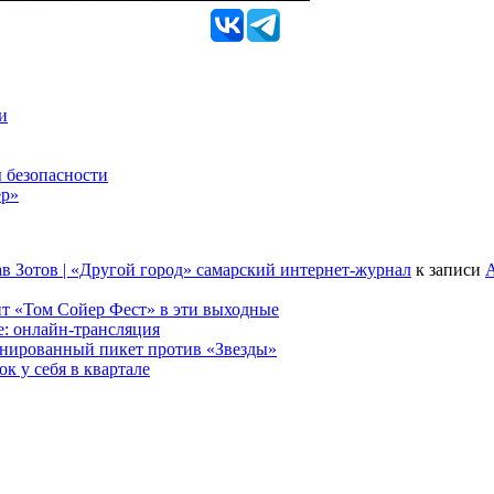
и
 безопасности
ер»
в Зотов | «Другой город» самарский интернет-журнал
к записи
А
т «Том Сойер Фест» в эти выходные
е: онлайн-трансляция
анированный пикет против «Звезды»
к у себя в квартале