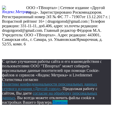
ООО «ТВпортал» | Сетевое издание «Другой
город». Зарегистрировано Роскомнадзором.
Регистрационный номер ЭЛ № ФС 77 - 71907от 13.12.2017 г. |
Возрастной рейтинг 16+ | drugoigorod@gmail.com
| Телефон
редакции: 331-11-11, доб.406, адрес эл.почты редакции:
drugoigorod@gmail.com. Главный редактор Фёдоров М.А.
Учредитель: ООО «ТВпортал». Адрес редакции: 443001,
Самарская обл., г. Самара, ул. Ульяновская/Ярмарочная, д.
52/55, комн. 6
С целью улучшения работы сайта и его взаимодействия с
пользователями ООО "ТВпортал" может собирать
персональные данные посетителей при помощи Cookie-
файлов и сервисов «Яндекс Метрика» и LiveInternet
Статистика согласно
Политике конфиденциальности персональных данных
сетевого издания «Другой город»
. Продолжая работу с
сайтом, Вы даете
согласие на обработку персональных
данных
. Вы всегда можете отключить файлы cookie в
настройках Вашего браузера.
Понятно