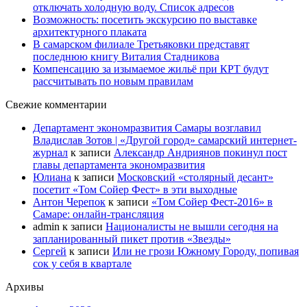
отключать холодную воду. Список адресов
Возможность: посетить экскурсию по выставке
архитектурного плаката
В самарском филиале Третьяковки представят
последнюю книгу Виталия Стадникова
Компенсацию за изымаемое жильё при КРТ будут
рассчитывать по новым правилам
Свежие комментарии
Департамент экономразвития Самары возглавил
Владислав Зотов | «Другой город» самарский интернет-
журнал
к записи
Александр Андриянов покинул пост
главы департамента экономразвития
Юлиана
к записи
Московский «столярный десант»
посетит «Том Сойер Фест» в эти выходные
Антон Черепок
к записи
«Том Сойер Фест-2016» в
Самаре: онлайн-трансляция
admin
к записи
Националисты не вышли сегодня на
запланированный пикет против «Звезды»
Сергей
к записи
Или не грози Южному Городу, попивая
сок у себя в квартале
Архивы