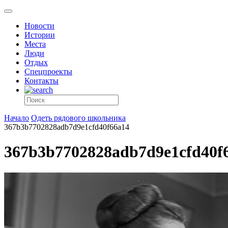
Новости
Истории
Места
Люди
Отдых
Спецпроекты
Контакты
Начало
Одеть рядового школьника
367b3b7702828adb7d9e1cfd40f66a14
367b3b7702828adb7d9e1cfd40f