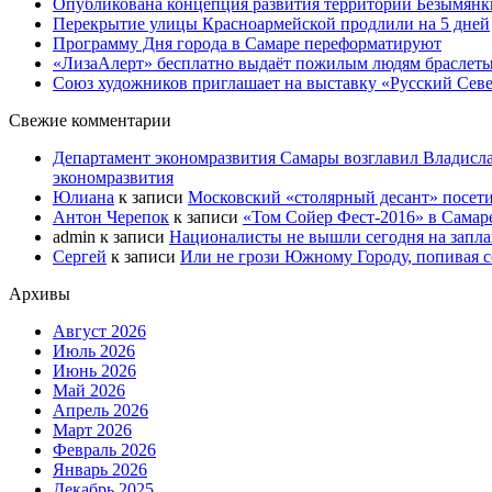
Опубликована концепция развития территории Безымянк
Перекрытие улицы Красноармейской продлили на 5 дней
Программу Дня города в Самаре переформатируют
«ЛизаАлерт» бесплатно выдаёт пожилым людям браслеты
Союз художников приглашает на выставку «Русский Сев
Свежие комментарии
Департамент экономразвития Самары возглавил Владисла
экономразвития
Юлиана
к записи
Московский «столярный десант» посети
Антон Черепок
к записи
«Том Сойер Фест-2016» в Самар
admin
к записи
Националисты не вышли сегодня на запл
Сергей
к записи
Или не грози Южному Городу, попивая со
Архивы
Август 2026
Июль 2026
Июнь 2026
Май 2026
Апрель 2026
Март 2026
Февраль 2026
Январь 2026
Декабрь 2025