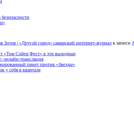
и
 безопасности
ер»
в Зотов | «Другой город» самарский интернет-журнал
к записи
А
т «Том Сойер Фест» в эти выходные
е: онлайн-трансляция
анированный пикет против «Звезды»
к у себя в квартале