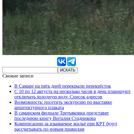
Свежие записи
В Самаре на пять дней перекрыли перекрёсток
С 10 по 12 августа на несколько часов в день планируют
отключать холодную воду. Список адресов
Возможность: посетить экскурсию по выставке
архитектурного плаката
В самарском филиале Третьяковки представят
последнюю книгу Виталия Стадникова
Компенсацию за изымаемое жильё при КРТ будут
рассчитывать по новым правилам