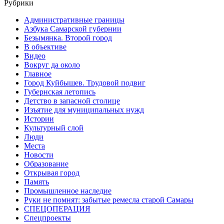
Рубрики
Административные границы
Азбука Самарской губернии
Безымянка. Второй город
В объективе
Видео
Вокруг да около
Главное
Город Куйбышев. Трудовой подвиг
Губернская летопись
Детство в запасной столице
Изъятие для муниципальных нужд
Истории
Культурный слой
Люди
Места
Новости
Образование
Открывая город
Память
Промышленное наследие
Руки не помнят: забытые ремесла старой Самары
СПЕЦОПЕРАЦИЯ
Спецпроекты