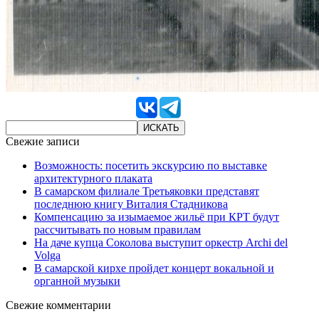
Свежие записи
Возможность: посетить экскурсию по выставке
архитектурного плаката
В самарском филиале Третьяковки представят
последнюю книгу Виталия Стадникова
Компенсацию за изымаемое жильё при КРТ будут
рассчитывать по новым правилам
На даче купца Соколова выступит оркестр Archi del
Volga
В самарской кирхе пройдет концерт вокальной и
органной музыки
Свежие комментарии