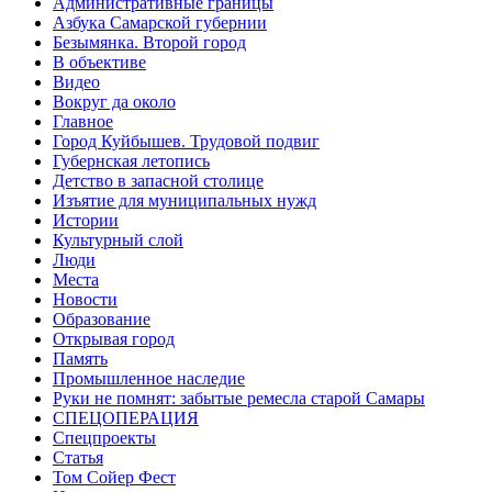
Административные границы
Азбука Самарской губернии
Безымянка. Второй город
В объективе
Видео
Вокруг да около
Главное
Город Куйбышев. Трудовой подвиг
Губернская летопись
Детство в запасной столице
Изъятие для муниципальных нужд
Истории
Культурный слой
Люди
Места
Новости
Образование
Открывая город
Память
Промышленное наследие
Руки не помнят: забытые ремесла старой Самары
СПЕЦОПЕРАЦИЯ
Спецпроекты
Статья
Том Сойер Фест