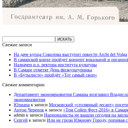
Свежие записи
На даче купца Соколова выступит оркестр Archi del Volga
В самарской кирхе пройдет концерт вокальной и органн
Назначен и.о. ректора института культуры
В Самаре отметят День физкультурника
В «Бутылисте» пройдёт «Тот самый своп»
Свежие комментарии
Департамент экономразвития Самары возглавил Владисла
экономразвития
Юлиана
к записи
Московский «столярный десант» посети
Антон Черепок
к записи
«Том Сойер Фест-2016» в Самар
admin
к записи
Националисты не вышли сегодня на запл
Сергей
к записи
Или не грози Южному Городу, попивая со