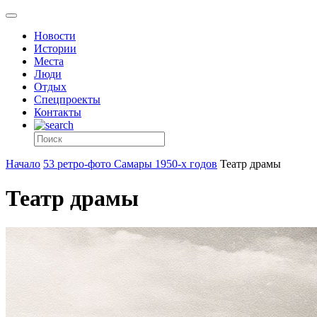
Новости
Истории
Места
Люди
Отдых
Спецпроекты
Контакты
Начало
53 ретро-фото Самары 1950-х годов
Театр драмы
Театр драмы