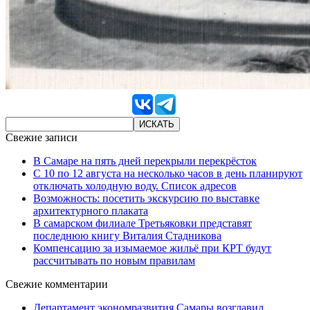
Свежие записи
В Самаре на пять дней перекрыли перекрёсток
С 10 по 12 августа на несколько часов в день планируют
отключать холодную воду. Список адресов
Возможность: посетить экскурсию по выставке
архитектурного плаката
В самарском филиале Третьяковки представят
последнюю книгу Виталия Стадникова
Компенсацию за изымаемое жильё при КРТ будут
рассчитывать по новым правилам
Свежие комментарии
Департамент экономразвития Самары возглавил