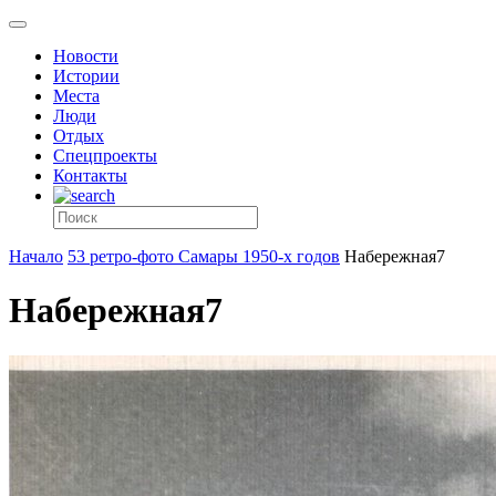
Новости
Истории
Места
Люди
Отдых
Спецпроекты
Контакты
Начало
53 ретро-фото Самары 1950-х годов
Набережная7
Набережная7