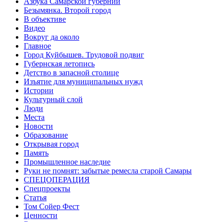
Азбука Самарской губернии
Безымянка. Второй город
В объективе
Видео
Вокруг да около
Главное
Город Куйбышев. Трудовой подвиг
Губернская летопись
Детство в запасной столице
Изъятие для муниципальных нужд
Истории
Культурный слой
Люди
Места
Новости
Образование
Открывая город
Память
Промышленное наследие
Руки не помнят: забытые ремесла старой Самары
СПЕЦОПЕРАЦИЯ
Спецпроекты
Статья
Том Сойер Фест
Ценности