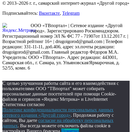
© 2013–2026 г. г., самарский интернет-журнал «Другой город»
Подписывайтесь:
Вконтакте
,
Telegram
ООО «ТВпортал» | Сетевое издание «Другой
город». Зарегистрировано Роскомнадзором.
Регистрационный номер ЭЛ № ФС 77 - 71907от 13.12.2017 г. |
Возрастной рейтинг 16+ | drugoigorod@gmail.com
| Телефон
редакции: 331-11-11, доб.406, адрес эл.почты редакции:
drugoigorod@gmail.com. Главный редактор Фёдоров М.А.
Учредитель: ООО «ТВпортал». Адрес редакции: 443001,
Самарская обл., г. Самара, ул. Ульяновская/Ярмарочная, д.
52/55, комн. 6
С целью улучшения работы сайта и его взаимодействия с
пользователями ООО "ТВпортал" может собирать
персональные данные посетителей при помощи Cookie-
файлов и сервисов «Яндекс Метрика» и LiveInternet
Статистика согласно
Политике конфиденциальности персональных данных
сетевого издания «Другой город»
. Продолжая работу с
сайтом, Вы даете
согласие на обработку персональных
данных
. Вы всегда можете отключить файлы cookie в
настройках Вашего браузера.
Понятно