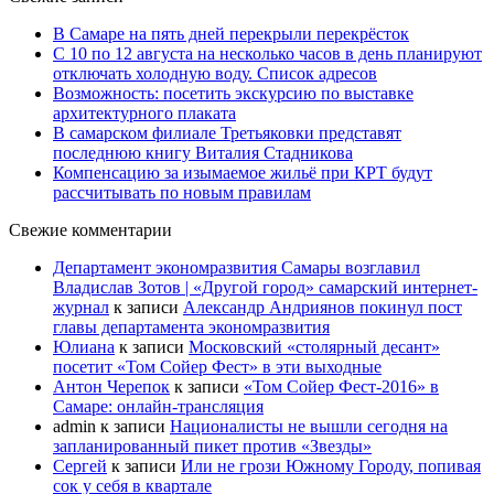
В Самаре на пять дней перекрыли перекрёсток
С 10 по 12 августа на несколько часов в день планируют
отключать холодную воду. Список адресов
Возможность: посетить экскурсию по выставке
архитектурного плаката
В самарском филиале Третьяковки представят
последнюю книгу Виталия Стадникова
Компенсацию за изымаемое жильё при КРТ будут
рассчитывать по новым правилам
Свежие комментарии
Департамент экономразвития Самары возглавил
Владислав Зотов | «Другой город» самарский интернет-
журнал
к записи
Александр Андриянов покинул пост
главы департамента экономразвития
Юлиана
к записи
Московский «столярный десант»
посетит «Том Сойер Фест» в эти выходные
Антон Черепок
к записи
«Том Сойер Фест-2016» в
Самаре: онлайн-трансляция
admin
к записи
Националисты не вышли сегодня на
запланированный пикет против «Звезды»
Сергей
к записи
Или не грози Южному Городу, попивая
сок у себя в квартале