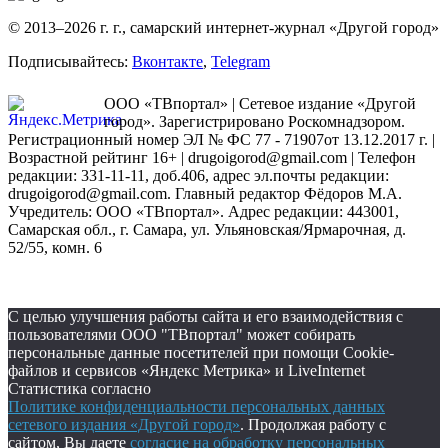
© 2013–2026 г. г., самарский интернет-журнал «Другой город»
Подписывайтесь:
Вконтакте
,
Telegram
ООО «ТВпортал» | Сетевое издание «Другой
город». Зарегистрировано Роскомнадзором.
Регистрационный номер ЭЛ № ФС 77 - 71907от 13.12.2017 г. |
Возрастной рейтинг 16+ | drugoigorod@gmail.com
| Телефон
редакции: 331-11-11, доб.406, адрес эл.почты редакции:
drugoigorod@gmail.com. Главный редактор Фёдоров М.А.
Учредитель: ООО «ТВпортал». Адрес редакции: 443001,
Самарская обл., г. Самара, ул. Ульяновская/Ярмарочная, д.
52/55, комн. 6
С целью улучшения работы сайта и его взаимодействия с
пользователями ООО "ТВпортал" может собирать
персональные данные посетителей при помощи Cookie-
файлов и сервисов «Яндекс Метрика» и LiveInternet
Статистика согласно
Политике конфиденциальности персональных данных
сетевого издания «Другой город»
. Продолжая работу с
сайтом, Вы даете
согласие на обработку персональных