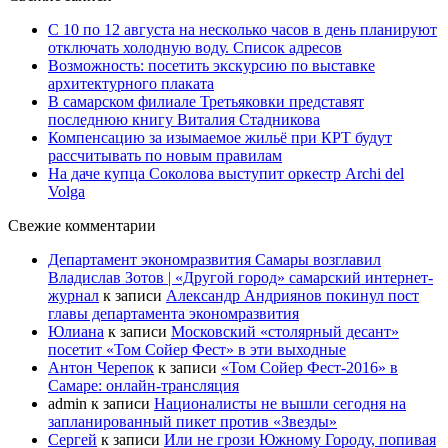
С 10 по 12 августа на несколько часов в день планируют
отключать холодную воду. Список адресов
Возможность: посетить экскурсию по выставке
архитектурного плаката
В самарском филиале Третьяковки представят
последнюю книгу Виталия Стадникова
Компенсацию за изымаемое жильё при КРТ будут
рассчитывать по новым правилам
На даче купца Соколова выступит оркестр Archi del
Volga
Свежие комментарии
Департамент экономразвития Самары возглавил
Владислав Зотов | «Другой город» самарский интернет-
журнал
к записи
Александр Андриянов покинул пост
главы департамента экономразвития
Юлиана
к записи
Московский «столярный десант»
посетит «Том Сойер Фест» в эти выходные
Антон Черепок
к записи
«Том Сойер Фест-2016» в
Самаре: онлайн-трансляция
admin
к записи
Националисты не вышли сегодня на
запланированный пикет против «Звезды»
Сергей
к записи
Или не грози Южному Городу, попивая