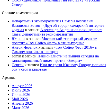
Союз художников приглашает на выставку «Русский
Север»
Свежие комментарии
Департамент экономразвития Самары возглавил
Владислав Зотов | «Другой город» самарский интернет-
журнал
к записи
Александр Андриянов покинул пост
главы департамента экономразвития
Юлиана
к записи
Московский «столярный десант»
посетит «Том Сойер Фест» в эти выходные
Антон Черепок
к записи
«Том Сойер Фест-2016» в
Самаре: онлайн-трансляция
admin
к записи
Националисты не вышли сегодня на
запланированный пикет против «Звезды»
Сергей
к записи
Или не грози Южному Городу, попивая
сок у себя в квартале
Архивы
Август 2026
Июль 2026
Июнь 2026
Май 2026
Апрель 2026
Март 2026