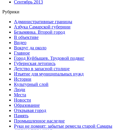
Сентябрь 2013
Рубрики
Административные границы
Азбука Самарской губернии
Безымянка. Второй город
В объективе
Видео
Вокруг да около
Главное
Город Куйбышев. Трудовой подвиг
Губернская летопись
Детство в запасной столице
Изъятие для муниципальных нужд
Истории
Культурный слой
Люди
Места
Новости
Образование
Открывая город
Память
Промышленное наследие
Руки не помнят: забытые ремесла старой Самары