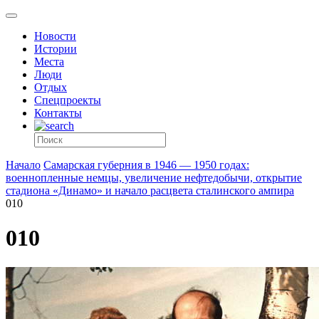
Новости
Истории
Места
Люди
Отдых
Спецпроекты
Контакты
Начало
Самарская губерния в 1946 — 1950 годах:
военнопленные немцы, увеличение нефтедобычи, открытие
стадиона «Динамо» и начало расцвета сталинского ампира
010
010