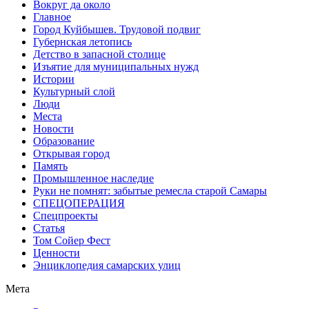
Вокруг да около
Главное
Город Куйбышев. Трудовой подвиг
Губернская летопись
Детство в запасной столице
Изъятие для муниципальных нужд
Истории
Культурный слой
Люди
Места
Новости
Образование
Открывая город
Память
Промышленное наследие
Руки не помнят: забытые ремесла старой Самары
СПЕЦОПЕРАЦИЯ
Спецпроекты
Статья
Том Сойер Фест
Ценности
Энциклопедия самарских улиц
Мета