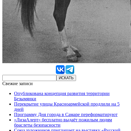
Свежие записи
Опубликована концепция развития территории
Безымянки
Перекрытие улицы Красноармейской продлили на 5
дней
Программу Дня города в Самаре переформатируют
«ЛизаАлерт» бесплатно выдаёт пожилым людям
браслеты безопасности
Союз художников приглашает на выставку «Русский