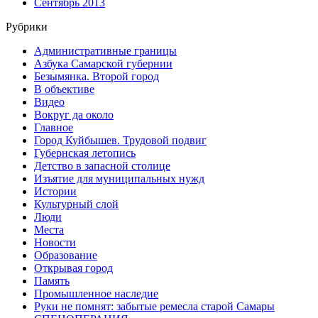
Сентябрь 2013
Рубрики
Административные границы
Азбука Самарской губернии
Безымянка. Второй город
В объективе
Видео
Вокруг да около
Главное
Город Куйбышев. Трудовой подвиг
Губернская летопись
Детство в запасной столице
Изъятие для муниципальных нужд
Истории
Культурный слой
Люди
Места
Новости
Образование
Открывая город
Память
Промышленное наследие
Руки не помнят: забытые ремесла старой Самары