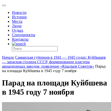
Новости
Истории
Места
Люди
Отдых
Спецпроекты
Контакты
Начало
Самарская губерния в 1941 — 1945 годах: Куйбышев
— запасная столица СССР, формирование кластера
авиационных заводов, появление «Крыльев Советов»
Парад
на площади Куйбшева в 1945 году 7 ноября
Парад на площади Куйбшева
в 1945 году 7 ноября