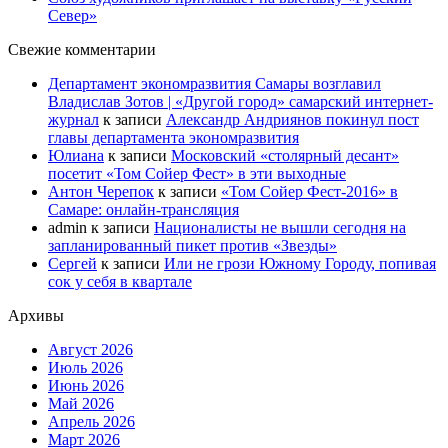
Север»
Свежие комментарии
Департамент экономразвития Самары возглавил
Владислав Зотов | «Другой город» самарский интернет-
журнал
к записи
Александр Андриянов покинул пост
главы департамента экономразвития
Юлиана
к записи
Московский «столярный десант»
посетит «Том Сойер Фест» в эти выходные
Антон Черепок
к записи
«Том Сойер Фест-2016» в
Самаре: онлайн-трансляция
admin
к записи
Националисты не вышли сегодня на
запланированный пикет против «Звезды»
Сергей
к записи
Или не грози Южному Городу, попивая
сок у себя в квартале
Архивы
Август 2026
Июль 2026
Июнь 2026
Май 2026
Апрель 2026
Март 2026