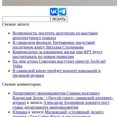
Свежие записи
Возможность: посетить экскурсию по выставке
архитектурного плаката
В самарском филиале Третьяковки представят
последнюю книгу Виталия Стадникова
Компенсацию за изымаемое жильё при КРТ будут
рассчитывать по новым правилам
На даче купца Соколова выступит оркестр Archi del
Volga
В самарской кирхе пройдет концерт вокальной и
органной музыки
Свежие комментарии
Департамент экономразвития Самары возглавил
Владислав Зотов | «Другой город» самарский интернет-
журнал
к записи
Александр Андриянов покинул пост
главы департамента экономразвития
Юлиана
к записи
Московский «столярный десант»
посетит «Том Сойер Фест» в эти выходные