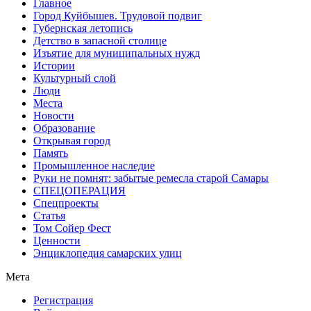
Главное
Город Куйбышев. Трудовой подвиг
Губернская летопись
Детство в запасной столице
Изъятие для муниципальных нужд
Истории
Культурный слой
Люди
Места
Новости
Образование
Открывая город
Память
Промышленное наследие
Руки не помнят: забытые ремесла старой Самары
СПЕЦОПЕРАЦИЯ
Спецпроекты
Статья
Том Сойер Фест
Ценности
Энциклопедия самарских улиц
Мета
Регистрация