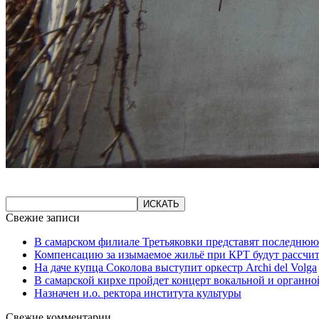
Свежие записи
В самарском филиале Третьяковки представят последнюю
Компенсацию за изымаемое жильё при КРТ будут рассчи
На даче купца Соколова выступит оркестр Archi del Volga
В самарской кирхе пройдет концерт вокальной и органн
Назначен и.о. ректора института культуры
Свежие комментарии