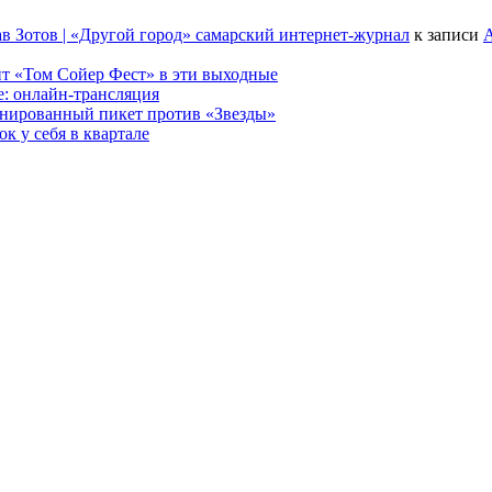
в Зотов | «Другой город» самарский интернет-журнал
к записи
А
т «Том Сойер Фест» в эти выходные
е: онлайн-трансляция
анированный пикет против «Звезды»
к у себя в квартале