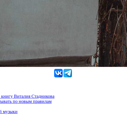
 книгу Виталия Стадникова
тывать по новым правилам
ой музыки