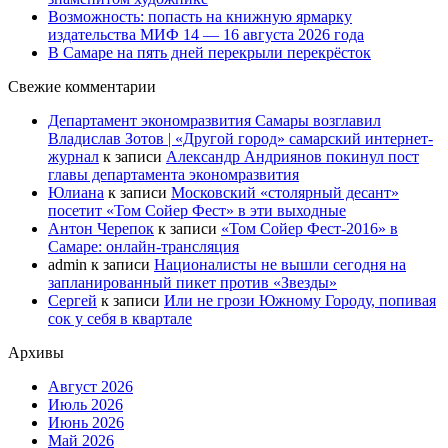
Возможность: попасть на книжную ярмарку
издательства МИФ 14 — 16 августа 2026 года
В Самаре на пять дней перекрыли перекрёсток
Свежие комментарии
Департамент экономразвития Самары возглавил
Владислав Зотов | «Другой город» самарский интернет-
журнал
к записи
Александр Андриянов покинул пост
главы департамента экономразвития
Юлиана
к записи
Московский «столярный десант»
посетит «Том Сойер Фест» в эти выходные
Антон Черепок
к записи
«Том Сойер Фест-2016» в
Самаре: онлайн-трансляция
admin
к записи
Националисты не вышли сегодня на
запланированный пикет против «Звезды»
Сергей
к записи
Или не грози Южному Городу, попивая
сок у себя в квартале
Архивы
Август 2026
Июль 2026
Июнь 2026
Май 2026