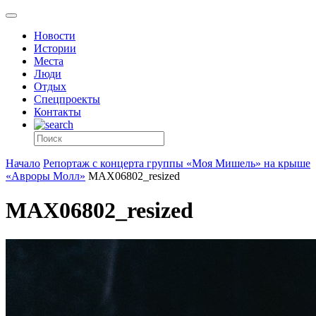
Новости
Истории
Места
Люди
Отдых
Спецпроекты
Контакты
Начало
Репортаж с концерта группы «Моя Мишель» на крыше
«Авроры Молл»
MAX06802_resized
MAX06802_resized