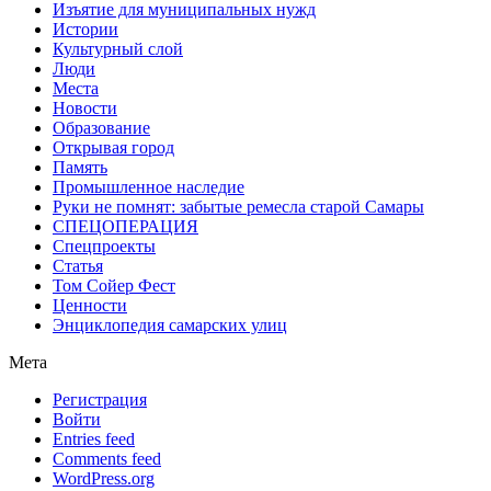
Изъятие для муниципальных нужд
Истории
Культурный слой
Люди
Места
Новости
Образование
Открывая город
Память
Промышленное наследие
Руки не помнят: забытые ремесла старой Самары
СПЕЦОПЕРАЦИЯ
Спецпроекты
Статья
Том Сойер Фест
Ценности
Энциклопедия самарских улиц
Мета
Регистрация
Войти
Entries feed
Comments feed
WordPress.org