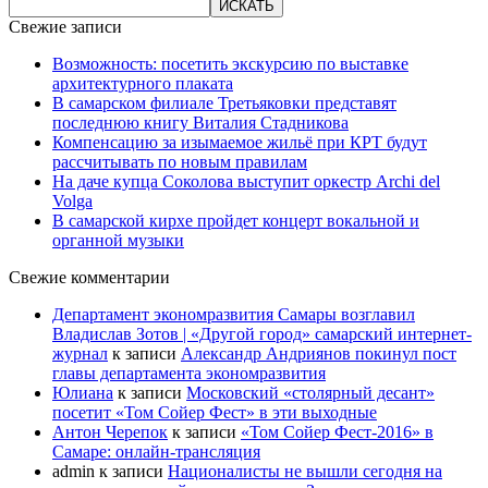
Свежие записи
Возможность: посетить экскурсию по выставке
архитектурного плаката
В самарском филиале Третьяковки представят
последнюю книгу Виталия Стадникова
Компенсацию за изымаемое жильё при КРТ будут
рассчитывать по новым правилам
На даче купца Соколова выступит оркестр Archi del
Volga
В самарской кирхе пройдет концерт вокальной и
органной музыки
Свежие комментарии
Департамент экономразвития Самары возглавил
Владислав Зотов | «Другой город» самарский интернет-
журнал
к записи
Александр Андриянов покинул пост
главы департамента экономразвития
Юлиана
к записи
Московский «столярный десант»
посетит «Том Сойер Фест» в эти выходные
Антон Черепок
к записи
«Том Сойер Фест-2016» в
Самаре: онлайн-трансляция
admin
к записи
Националисты не вышли сегодня на