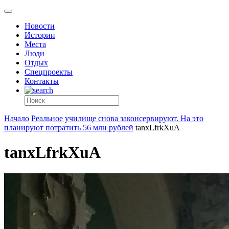
Новости
Истории
Места
Люди
Отдых
Спецпроекты
Контакты
Начало
Реальное училище снова законсервируют. На это
планируют потратить 56 млн рублей
tanxLfrkXuA
tanxLfrkXuA