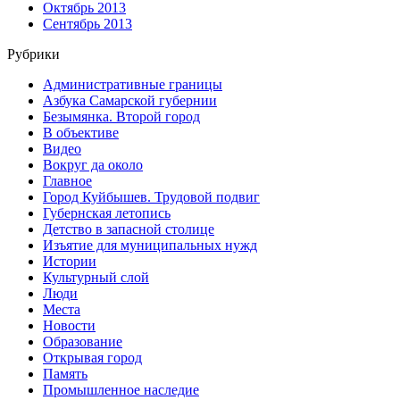
Октябрь 2013
Сентябрь 2013
Рубрики
Административные границы
Азбука Самарской губернии
Безымянка. Второй город
В объективе
Видео
Вокруг да около
Главное
Город Куйбышев. Трудовой подвиг
Губернская летопись
Детство в запасной столице
Изъятие для муниципальных нужд
Истории
Культурный слой
Люди
Места
Новости
Образование
Открывая город
Память
Промышленное наследие