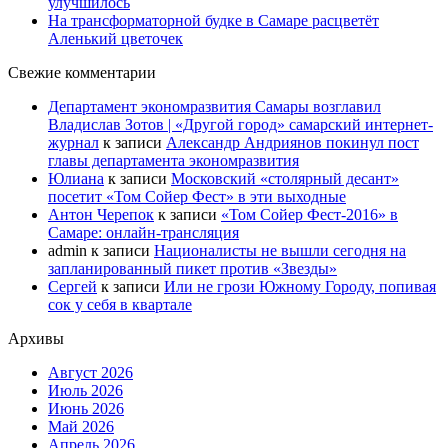
улучшилось
На трансформаторной будке в Самаре расцветёт
Аленький цветочек
Свежие комментарии
Департамент экономразвития Самары возглавил
Владислав Зотов | «Другой город» самарский интернет-
журнал
к записи
Александр Андриянов покинул пост
главы департамента экономразвития
Юлиана
к записи
Московский «столярный десант»
посетит «Том Сойер Фест» в эти выходные
Антон Черепок
к записи
«Том Сойер Фест-2016» в
Самаре: онлайн-трансляция
admin
к записи
Националисты не вышли сегодня на
запланированный пикет против «Звезды»
Сергей
к записи
Или не грози Южному Городу, попивая
сок у себя в квартале
Архивы
Август 2026
Июль 2026
Июнь 2026
Май 2026
Апрель 2026